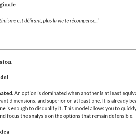
ginale
timisme est délirant, plus la vie te récompense.
.”
rsion
del
nated
. An option is dominated when another is at least equiva
vant dimensions, and superior on at least one. It is already be
e is enough to disqualify it. This model allows you to quickl
and focus the analysis on the options that remain defensible.
idea