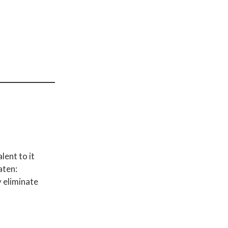
lent to it
aten:
y eliminate