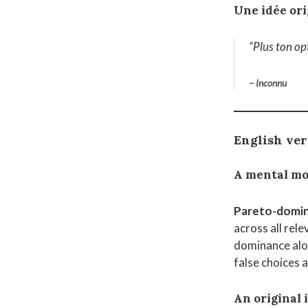
Une idée ori
“
Plus ton op
– Inconnu
English ve
A mental mo
Pareto-domi
across all rele
dominance alon
false choices 
An original 