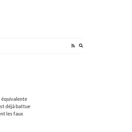
Expand
search
form
s équivalente
est déjà battue
nt les faux