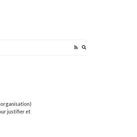
Expand
search
form
e organisation)
ur justifier et