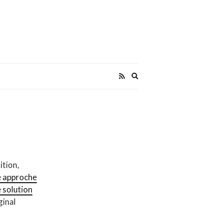
Expand
search
form
ition,
e approche
 solution
ginal