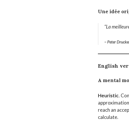
Une idée ori
“
La meilleure
– Peter Drucke
English ve
A mental mo
Heuristic
. Co
approximation 
reach an accep
calculate.