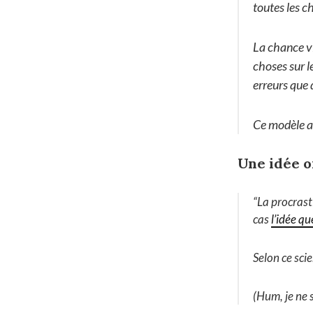
toutes les 
La chance vi
choses sur le
erreurs que d
Ce modèle ap
Une idée o
“
La procrast
cas
l’idée q
Selon ce sci
(Hum, je ne s