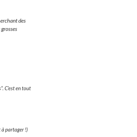
cherchant des
s grosses
s
“. C’est en tout
 à partager !)