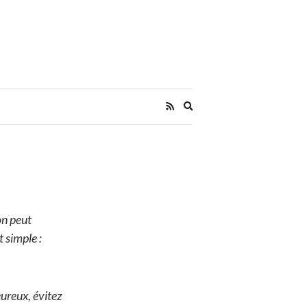
Expand
search
form
’on peut
 simple :
ureux, évitez