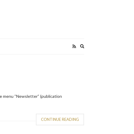
Expand
search
form
 le menu “Newsletter” (publication
CONTINUE READING