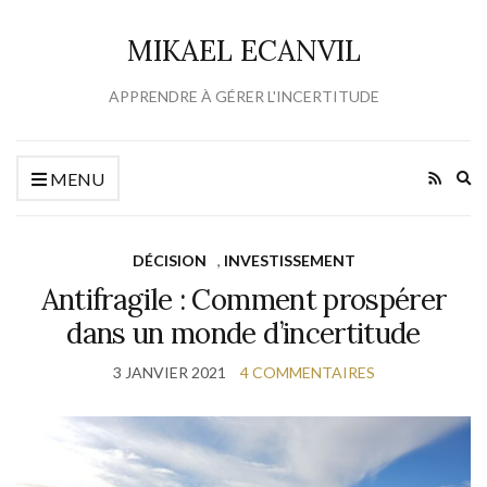
MIKAEL ECANVIL
APPRENDRE À GÉRER L'INCERTITUDE
Ex
MENU
se
fo
DÉCISION
,
INVESTISSEMENT
Antifragile : Comment prospérer
dans un monde d’incertitude
3 JANVIER 2021
4 COMMENTAIRES