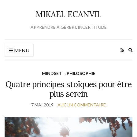
MIKAEL ECANVIL
APPRENDRE À GÉRER L'INCERTITUDE
Ex
MENU
se
fo
MINDSET
,
PHILOSOPHIE
Quatre principes stoïques pour être
plus serein
7 MAI 2019
AUCUN COMMENTAIRE