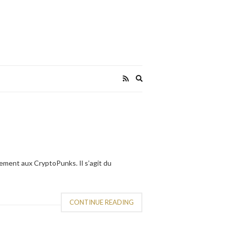
Expand
search
form
ement aux CryptoPunks. Il s’agit du
CONTINUE READING