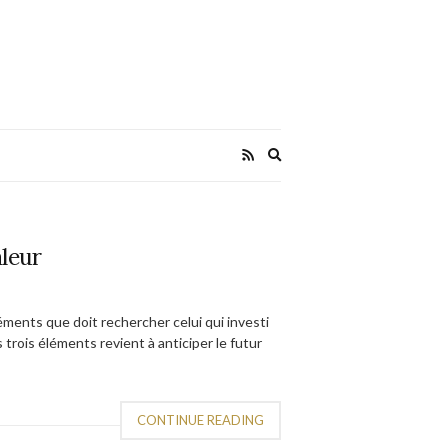
Expand
search
form
aleur
léments que doit rechercher celui qui investi
rois éléments revient à anticiper le futur
CONTINUE READING