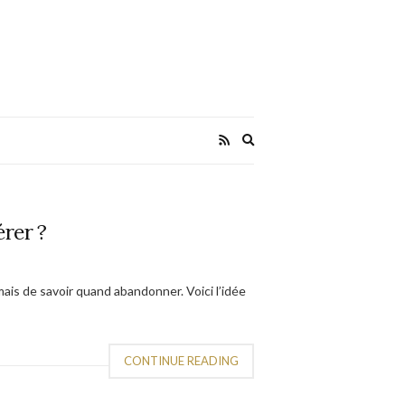
Expand
search
form
érer ?
mais de savoir quand abandonner. Voici l’idée
CONTINUE READING