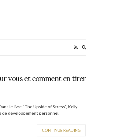
Expand
search
form
pour vous et comment en tirer
Dans le livre “The Upside of Stress”, Kelly
és de développement personnel.
CONTINUE READING