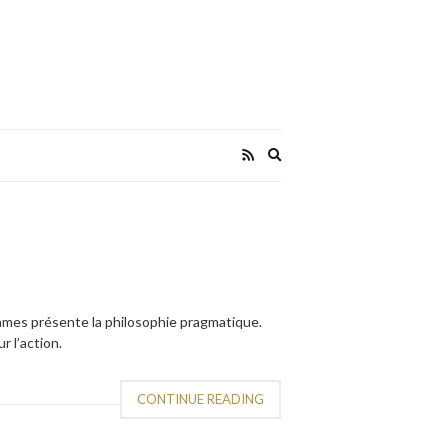
Expand
search
form
ames présente la philosophie pragmatique.
 l’action.
CONTINUE READING