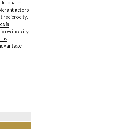
ditional —
olerant actors
t reciprocity,
ce is
n reciprocity
n as
n advantage
.