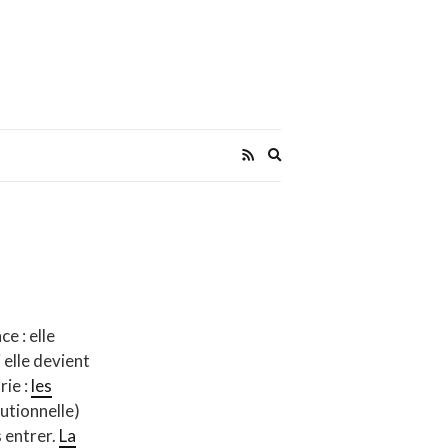
Expand
search
form
e : elle
 elle devient
rie :
les
utionnelle)
s entrer.
La