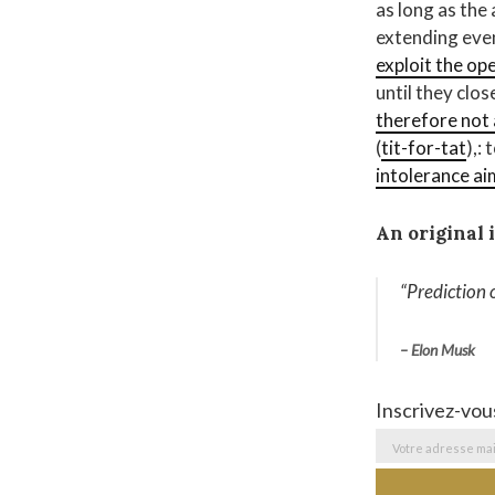
as long as the
extending even
exploit the op
until they clos
therefore not 
(
tit-for-tat
),:
intolerance ai
An original 
“Prediction 
– Elon Musk
Inscrivez-vou