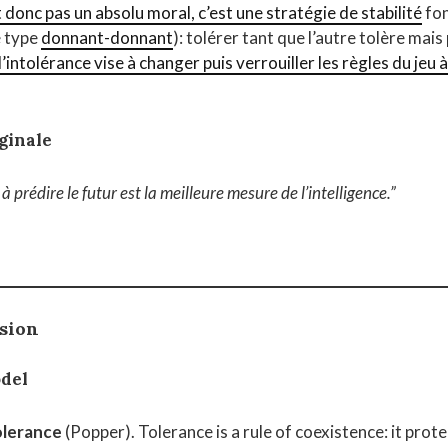
 donc pas un absolu moral, c’est une stratégie de stabilité
fon
e type
donnant-donnant
): tolérer tant que l’autre tolère mai
l’intolérance vise à changer puis verrouiller les règles du jeu 
ginale
à prédire le futur est la meilleure mesure de l’intelligence.”
rsion
del
olerance
(Popper). Tolerance is a rule of coexistence: it prot