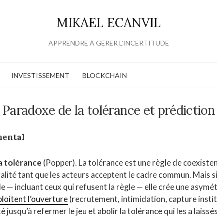
MIKAEL ECANVIL
APPRENDRE À GÉRER L'INCERTITUDE
INVESTISSEMENT
BLOCKCHAIN
Paradoxe de la tolérance et prédiction
mental
a tolérance
(Popper). La tolérance est une règle de coexistenc
ralité tant que les acteurs acceptent le cadre commun. Mais si
e — incluant ceux qui refusent la règle — elle crée une asymét
ploitent l’ouverture
(recrutement, intimidation, capture instit
é jusqu’à refermer le jeu et abolir la tolérance qui les a laissé