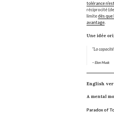
tolérance n’est
réciprocité (d
limite
dès que 
avantage
.
Une idée ori
“La capacité 
–
Elon Musk
English ve
A mental mo
Paradox of T