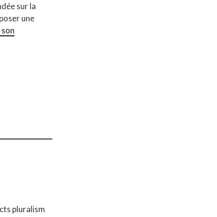
dée sur la
s poser une
à son
ects pluralism