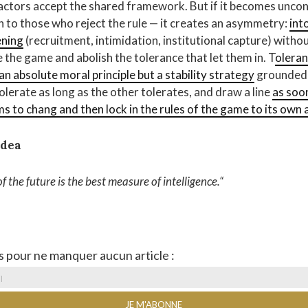
 actors accept the shared framework. But if it becomes uncon
 to those who reject the rule — it creates an asymmetry:
int
ening
(recruitment, intimidation, institutional capture) withou
e the game and abolish the tolerance that let them in. T
oleran
an absolute moral principle but a stability strategy
grounded i
 tolerate as long as the other tolerates, and draw a line
as soo
ms to chang and then lock in the rules of the game to its ow
idea
of the future is the best measure of intelligence
.
“
s pour ne manquer aucun article :