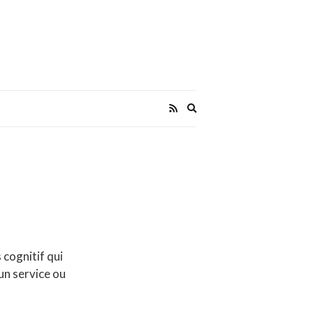
Expand
search
form
s cognitif qui
un service ou