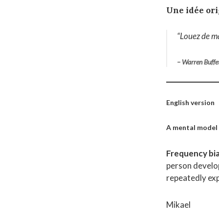
Une idée ori
“Louez de ma
– Warren Buffe
English version
A mental model
Frequency bia
person devel
repeatedly exp
Mikael