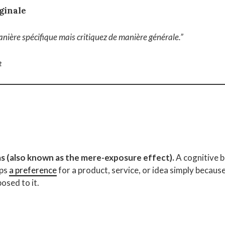
ginale
nière spécifique mais critiquez de manière générale.”
t
s (also known as the mere-exposure effect).
A cognitive b
ops
a preference
for a product, service, or idea simply becaus
osed to it.