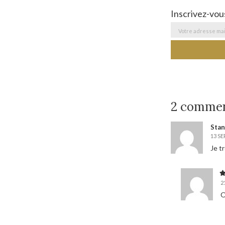
Inscrivez-vou
2 comme
Stan
13 SE
Je t
2
O