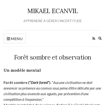
MIKAEL ECANVIL
APPRENDRE À GÉRER L'INCERTITUDE
Ex
MENU
se
fo
Forêt sombre et observation
Un modèle mental
Forêt sombre (“
Dark forest
”)
. “
Aucune civilisation ne doit
annoncer sa présence au cosmos sous peine d’être détruite par une
civilisation plus avancée aux aguets, par prévention d’une
compétition à l’expansion.
”
Modèle mental tiré de la science-fiction (Liu Cixin) décrivant