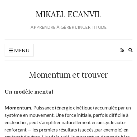
MIKAEL ECANVIL
APPRENDRE À GÉRER L'INCERTITUDE
Ex
MENU
se
fo
Momentum et trouver
Un modèle mental
Momentum.
Puissance (énergie cinétique) accumulée par un
système en mouvement. Une force initiale, parfois difficile à
enclencher, peut s’amplifier naturellement en un cycle auto-
renforçant — les premiers résultats (succès, par exemple) en
amènant d’autres. Une fois créé, le momentum demande bien