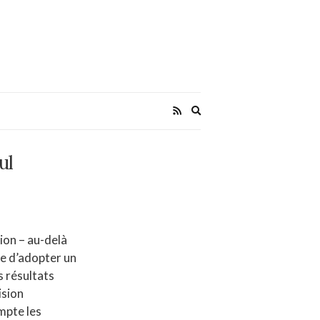
Expand
search
form
ul
ion – au-delà
re d’adopter un
s résultats
ision
mpte les