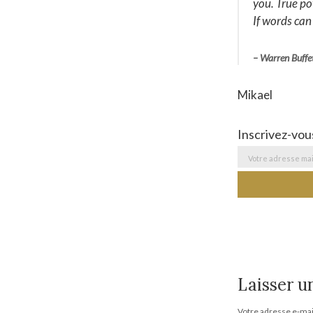
you. True po
If words can
– Warren Buffe
Mikael
Inscrivez-vou
Laisser 
Votre adresse e-mail