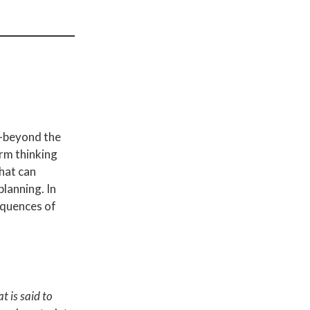
n—beyond the
rm thinking
that can
lanning. In
equences of
t is said to