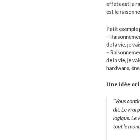
effets est le 
est le raisonn
Petit exemple 
– Raisonnement
de la vie, je v
– Raisonnement
de la vie, je 
hardware, éner
Une idée ori
“Vous contin
dit. Le vrai
logique. Le v
tout le mond