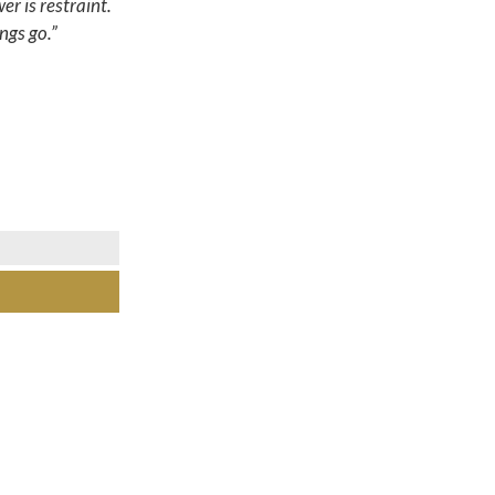
er is restraint.
ngs go.”