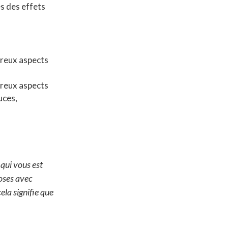
s des effets
breux aspects
breux aspects
uces,
 qui vous est
hoses avec
ela signifie que