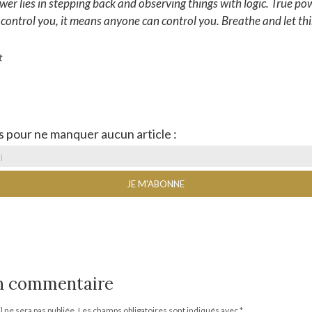
wer lies in stepping back and observing things with logic. True pow
 control you, it means anyone can control you. Breathe and let thi
t
s pour ne manquer aucun article :
un commentaire
 ne sera pas publiée.
Les champs obligatoires sont indiqués avec
*