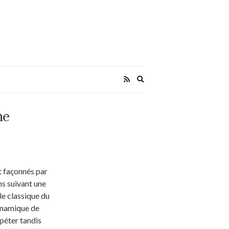
Expand
search
form
me
t façonnés par
s suivant une
le classique du
dynamique de
péter tandis