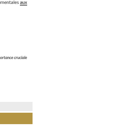
tementales
aux
portance cruciale