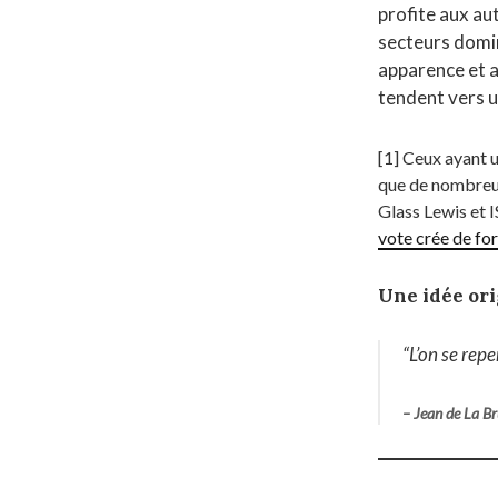
profite aux aut
secteurs domi
apparence et a
tendent vers 
[1] Ceux ayant u
que de nombreux
Glass Lewis et 
vote crée de for
Une idée ori
“L’on se rep
– Jean de La B