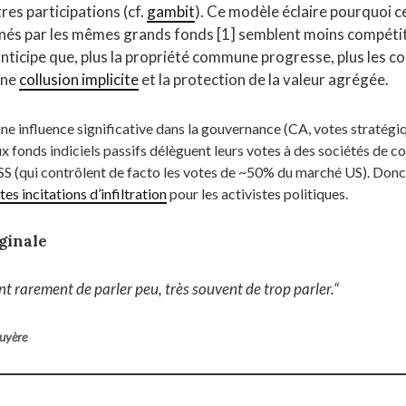
res participations (cf.
gambit
). Ce modèle éclaire pourquoi c
nés par les mêmes grands fonds [1] semblent moins compétit
nticipe que, plus la propriété commune progresse, plus les
une
collusion implicite
et la protection de la valeur agrégée.
ne influence significative dans la gouvernance (CA, votes stratégi
 fonds indiciels passifs délèguent leurs votes à des sociétés de 
ISS (qui contrôlent de facto les votes de ~50% du marché US). Don
tes incitations d’infiltration
pour les activistes politiques.
ginale
ent rarement de parler peu, très souvent de trop parler
.
“
ruyère