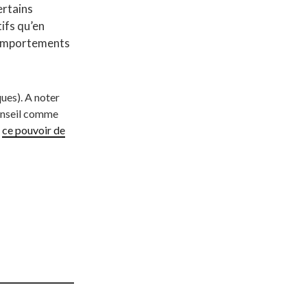
ertains
ifs qu’en
 comportements
ques). A noter
conseil comme
c
ce pouvoir de