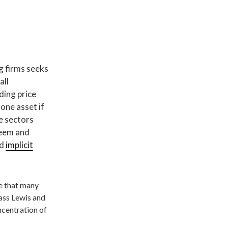
g firms seeks
all
ding price
one asset if
e sectors
seem and
rd
implicit
te that many
lass Lewis and
ncentration of