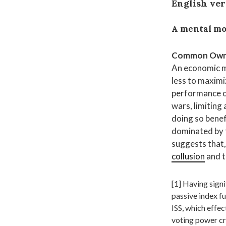
English ve
A mental mo
Common Owne
An economic mo
less to maximi
performance of
wars, limiting
doing so benef
dominated by t
suggests that
collusion
and t
[1] Having signi
passive index fu
ISS, which effec
voting power cre