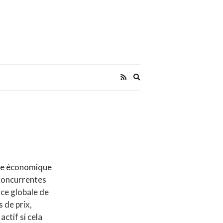
Expand
search
form
e économique
 concurrentes
nce globale de
s de prix,
ctif si cela