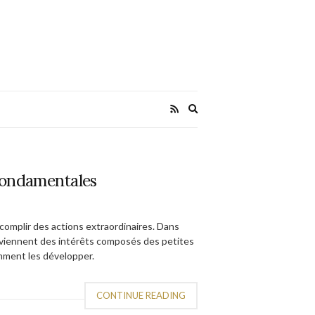
Expand
search
form
 fondamentales
omplir des actions extraordinaires. Dans
viennent des intérêts composés des petites
omment les développer.
CONTINUE READING