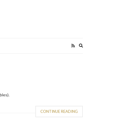
Expand
search
form
les).
CONTINUE READING