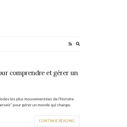
Expand
search
form
our comprendre et gérer un
riodes les plus mouvementées de l’histoire
iversels” pour gérer un monde qui change.
CONTINUE READING