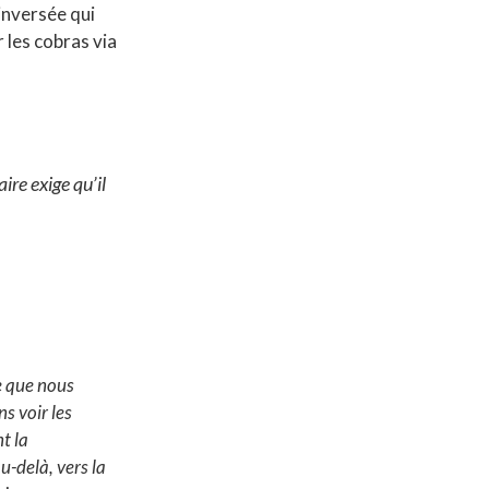
inversée qui
 les cobras via
ire exige qu’il
e que nous
s voir les
t la
u-delà, vers la