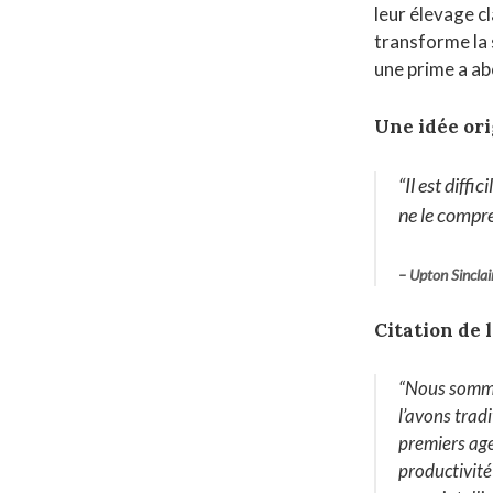
leur élevage c
transforme la 
une prime a abo
Une idée ori
“Il est diff
ne le compr
–
Upton Sinclai
Citation de 
“Nous somme
l’avons trad
premiers age
productivité