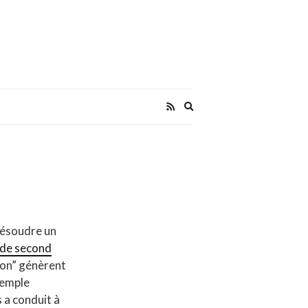
Expand
search
form
 résoudre un
s de second
ion” génèrent
xemple
 a conduit à