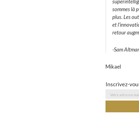
superintelli
sommes là po
plus. Les ou
et l’innovat
retour augme
-Sam Altman
Mikael
Inscrivez-vou