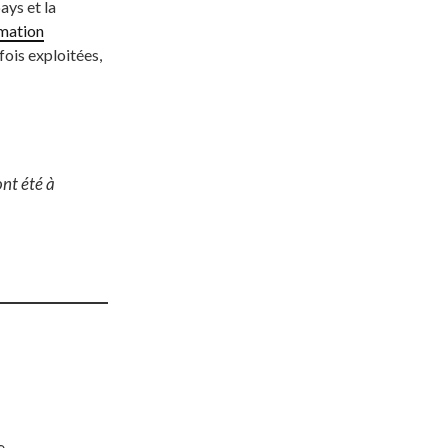
ays et la
rmation
fois exploitées,
nt été à
e