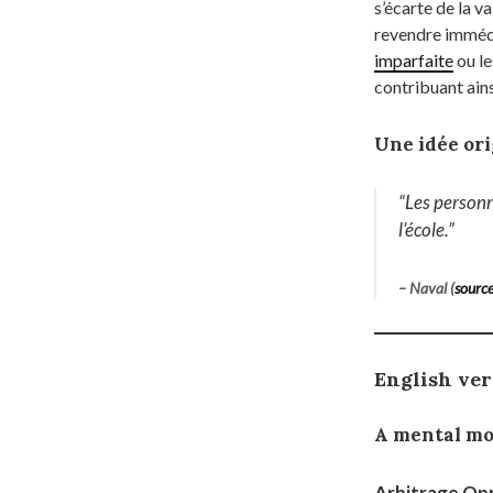
s’écarte de la v
revendre immédi
imparfaite
ou le
contribuant ain
Une idée ori
“Les personn
l’école.”
– Naval (
sourc
English ve
A mental mo
Arbitrage Op