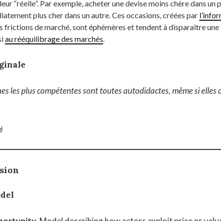
aleur “réelle”. Par exemple, acheter une devise moins chère dans un p
atement plus cher dans un autre. Ces occasions, créées par
l’info
s frictions de marché, sont éphémères et tendent à disparaître une 
si
au rééquilibrage des marchés
.
ginale
es les plus compétentes sont toutes autodidactes, même si elles o
e
)
rsion
del
portunity
. Model describing how actors exploit price or valu