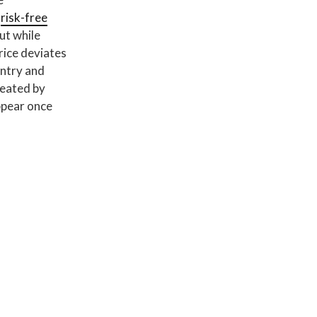
,
risk-free
ut while
rice deviates
untry and
reated by
ppear once