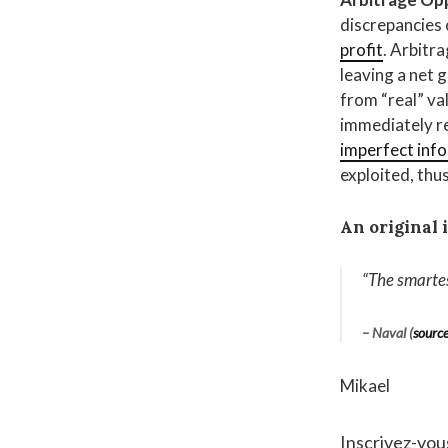
discrepancies 
profit
. Arbitr
leaving a net 
from “real” va
immediately re
imperfect inf
exploited, thu
An original 
“The smartes
– Naval (
sourc
Mikael
Inscrivez-vou