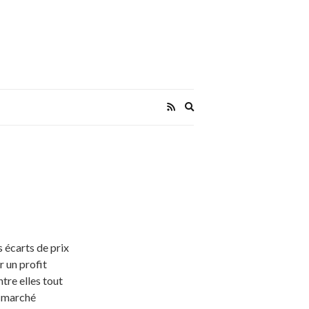
Expand
search
form
 écarts de prix
r un profit
ntre elles tout
e marché