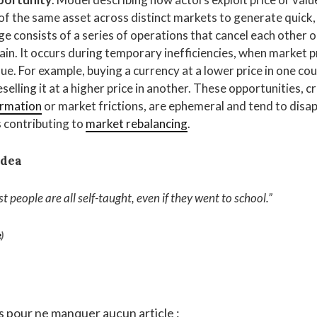
of the same asset across distinct markets to generate quick
age consists of a series of operations that cancel each other o
gain. It occurs during temporary inefficiencies, when market p
lue. For example, buying a currency at a lower price in one co
selling it at a higher price in another. These opportunities, c
ormation
or market frictions, are ephemeral and tend to disa
s contributing to
market rebalancing
.
idea
t people are all self-taught, even if they went to school
.”
e
)
s pour ne manquer aucun article :