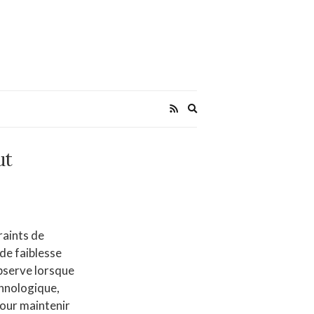
Expand
search
form
ut
raints de
 de faiblesse
observe lorsque
chnologique,
 pour maintenir