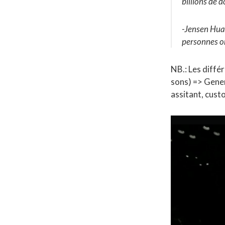
billions de d
-Jensen Hua
personnes on
NB.: Les diffé
sons) => Gener
assitant, custo