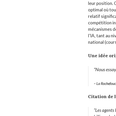
leur position.
optimal où tou
relatif signifi
compétition i
mécanismes de 
l’IA, tant au n
national (cour
Une idée ori
“
Nous essayo
–
La Rochefouc
Citation de 
“
Les agents 