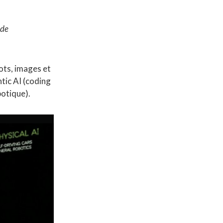
 de
ots, images et
tic AI (coding
botique).