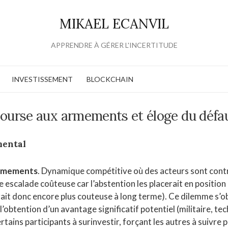
MIKAEL ECANVIL
APPRENDRE À GÉRER L'INCERTITUDE
INVESTISSEMENT
BLOCKCHAIN
ourse aux armements et éloge du défa
mental
armements
. Dynamique compétitive où des acteurs sont cont
e escalade coûteuse car l’abstention les placerait en position
erait donc encore plus couteuse à long terme). Ce dilemme s’
l’obtention d’un avantage significatif potentiel (militaire, te
rtains participants à surinvestir, forçant les autres à suivre