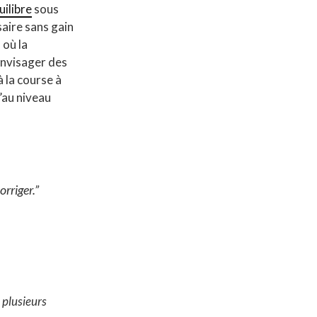
uilibre
sous
aire sans gain
 où la
’envisager des
 la course à
u’au niveau
orriger
.”
 plusieurs