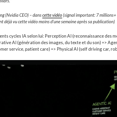
ollars.”
ng (Nvidia CEO) – dans
cette vidéo
(signal important: 7 millions+
t déjà vu cette vidéo moins d’une semaine après sa publication)
rents cycles IA selon lui: Perception AI (reconnaissance des m
ative AI (génération des images, du texte et du son) => Agen
mer service, patient care) => Physical AI (self driving car, ro