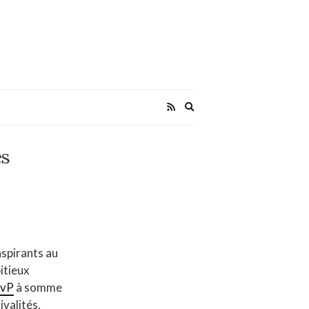
Expand
search
form
es
aspirants au
bitieux
PvP
à somme
ivalités,