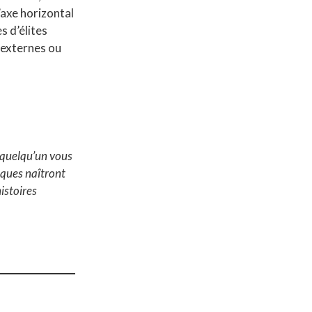
l’axe horizontal
s d’élites
externes ou
i quelqu’un vous
iques naîtront
histoires