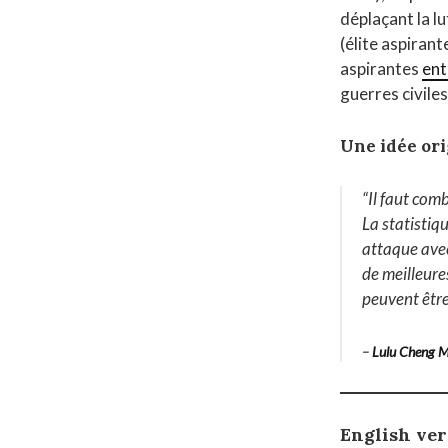
déplaçant la lu
(élite aspirant
aspirantes
ent
guerres civiles
Une idée ori
“Il faut com
La statistiq
attaque avec
de meilleures
peuvent êtr
–
Lulu Cheng 
English ve