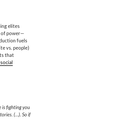
ing elites
ns of power—
duction fuels
ite vs. people)
ts that
 social
 is fighting you
ories. (…). So if