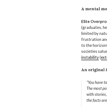
A mental mo
Elite Overpro
(graduates, he
limited by natu
frustration and
to the horizont
societies satu
instability
(
ext
An original 
“You have to 
The most pow
with stories,
the facts ar