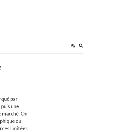
Expand
search
form
é
arqué par
 puis une
de marché. On
aphique ou
rces limitées