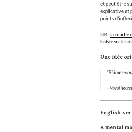
et peut être s
explicative et 
points d’infle
NB :
la courbe e
insiste sur les p
Une idée ori
“
Blâmez-vous
– Naval (
sourc
English ve
A mental mo