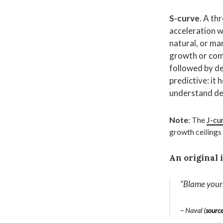
S-curve
. A th
acceleration w
natural, or ma
growth or comp
followed by de
predictive: it 
understand de
Note
: The
J-cu
growth ceilings 
An original 
“
Blame yours
– Naval (
sourc