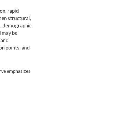
on, rapid
hen structural,
on, demographic
d may be
y and
ion points, and
curve emphasizes