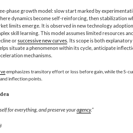
ree-phase growth model: slow start marked by experimentati
here dynamics become self-reinforcing, then stabilization w
rket limits emerge. It is observed in new technology adopti
lex skill learning. This model assumes limited resources an
cline or
successive new curves
. Its scope is both explanator
helps situate a phenomenon within its cycle, anticipate inflect
celeration mechanisms.
rve
emphasizes transitory effort or loss before gain, while the S-
and inflection points.
idea
elf for everything, and preserve your
agency
.”
e
)