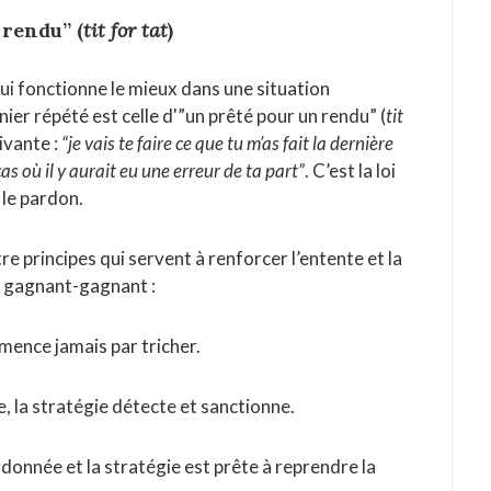
 rendu” (
tit for tat
)
 qui fonctionne le mieux dans une situation
er répété est celle d'”un prêté pour un rendu” (
tit
uivante :
“je vais te faire ce que tu m’as fait la dernière
s où il y aurait eu une erreur de ta part”
. C’est la loi
 le pardon.
e principes qui servent à renforcer l’entente et la
t gagnant-gagnant :
mence jamais par tricher.
he, la stratégie détecte et sanctionne.
ardonnée et la stratégie est prête à reprendre la