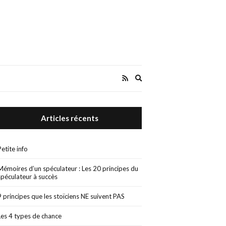
Expand
search
form
Articles récents
Petite info
Mémoires d’un spéculateur : Les 20 principes du
spéculateur à succès
9 principes que les stoïciens NE suivent PAS
Les 4 types de chance