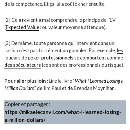
de la compétence. Et ça lui a coûté cher ensuite.
[2] Cela revient à mal comprendre le principe de l’EV
(
Expected Value
: ou valeur moyenne attendue).
[3] De même, toute personne qui intervient dans un
casino n’est pas forcément un gambler. Par exemple,
les
joueurs de poker professionnels se comportent comme
des spéculateurs
(ce sont des professionnels du risque).
Pour aller plus loin :
Lire le livre “
What I Learned Losing a
Million Dollars
” de Jim Paul et de Brendan Moynihan.
Copier et partager :
https://mikaelecanvil.com/what-i-learned-losing-
a-million-dollars/